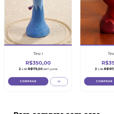
Tino I
Tino
R$350,00
R$39
2
x de
R$175,00
sem juros
2
x de
R$197