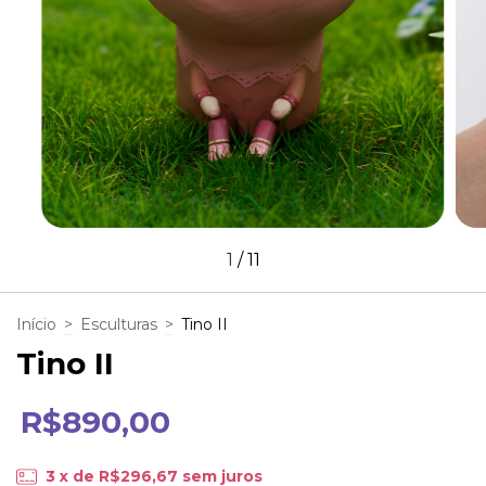
1
/
11
Início
>
Esculturas
>
Tino II
Tino II
R$890,00
3
x de
R$296,67
sem juros