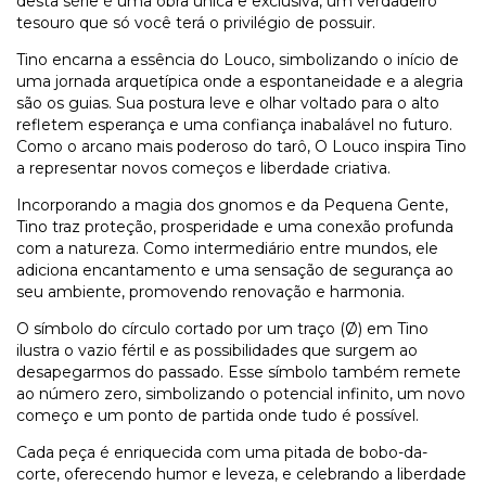
desta série é uma obra única e exclusiva, um verdadeiro
tesouro que só você terá o privilégio de possuir.
Tino encarna a essência do Louco, simbolizando o início de
uma jornada arquetípica onde a espontaneidade e a alegria
são os guias. Sua postura leve e olhar voltado para o alto
refletem esperança e uma confiança inabalável no futuro.
Como o arcano mais poderoso do tarô, O Louco inspira Tino
a representar novos começos e liberdade criativa.
Incorporando a magia dos gnomos e da Pequena Gente,
Tino traz proteção, prosperidade e uma conexão profunda
com a natureza. Como intermediário entre mundos, ele
adiciona encantamento e uma sensação de segurança ao
seu ambiente, promovendo renovação e harmonia.
O símbolo do círculo cortado por um traço (Ø) em Tino
ilustra o vazio fértil e as possibilidades que surgem ao
desapegarmos do passado. Esse símbolo também remete
ao número zero, simbolizando o potencial infinito, um novo
começo e um ponto de partida onde tudo é possível.
Cada peça é enriquecida com uma pitada de bobo-da-
corte, oferecendo humor e leveza, e celebrando a liberdade