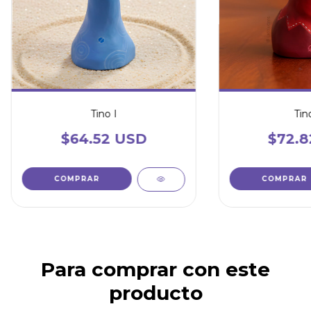
Tino I
Tino
$64.52 USD
$72.8
Para comprar con este
producto