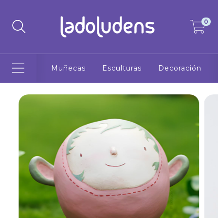
0
Muñecas
Esculturas
Decoración