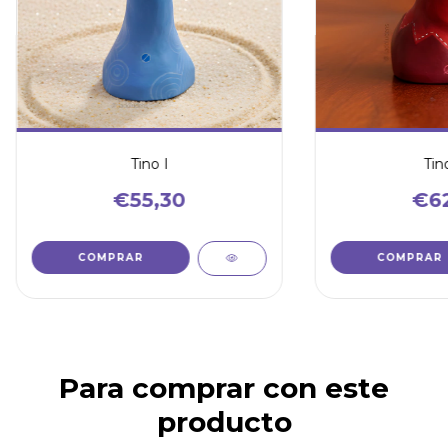
Tino I
Tino
€55,30
€62
Para comprar con este
producto