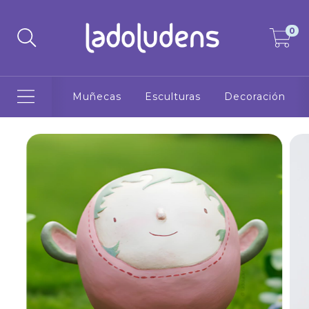
0
Muñecas
Esculturas
Decoración