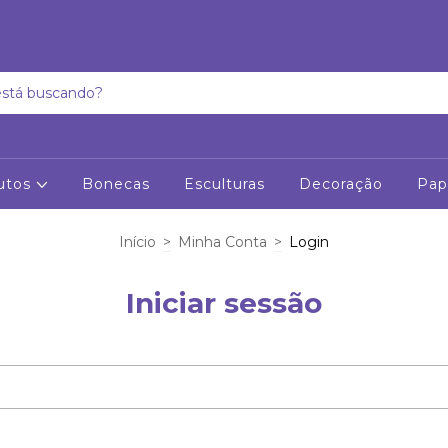
utos
Bonecas
Esculturas
Decoração
Pap
Início
>
Minha Conta
>
Login
Iniciar sessão