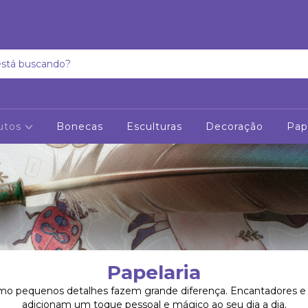
utos
Bonecas
Esculturas
Decoração
Pap
Papelaria
o pequenos detalhes fazem grande diferença. Encantadores e cr
adicionam um toque pessoal e mágico ao seu dia a dia.