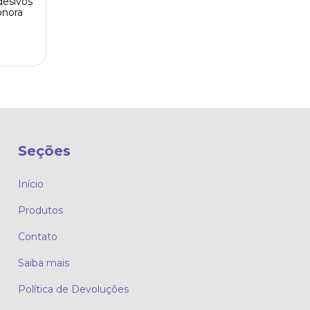
desivos
onora
Seções
Início
Produtos
Contato
Saiba mais
Política de Devoluções