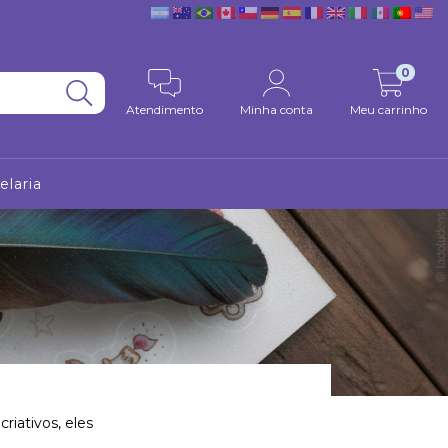
0
Atendimento
Minha conta
Meu carrinho
elaria
iativos, eles