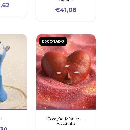
,62
€41,08
ESGOTADO
 I
Coração Místico —
Escarlate
,30