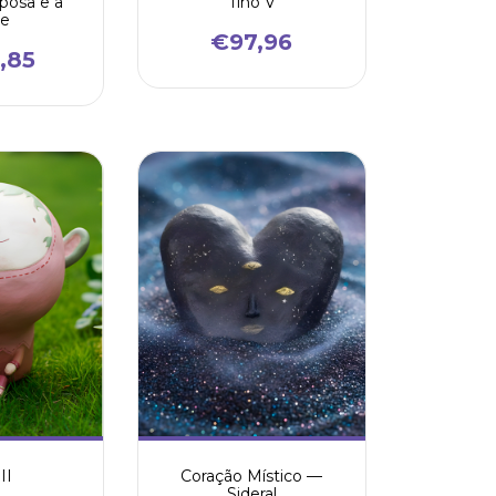
aposa e a
Tino V
te
€97,96
,85
II
Coração Místico —
Sideral