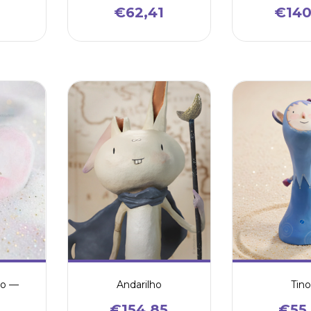
€62,41
€140
co —
Andarilho
Tino
€154,85
€55