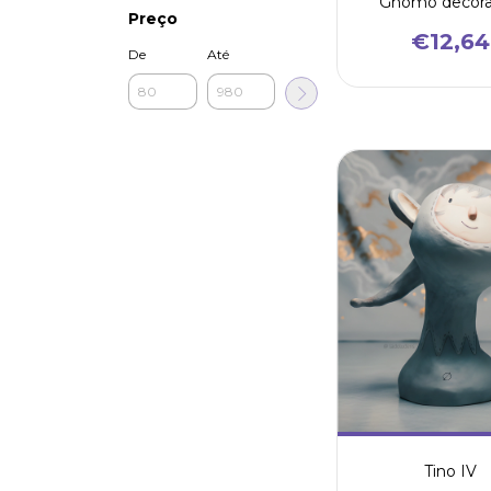
Gnomo decora
Preço
€12,64
De
Até
Tino IV