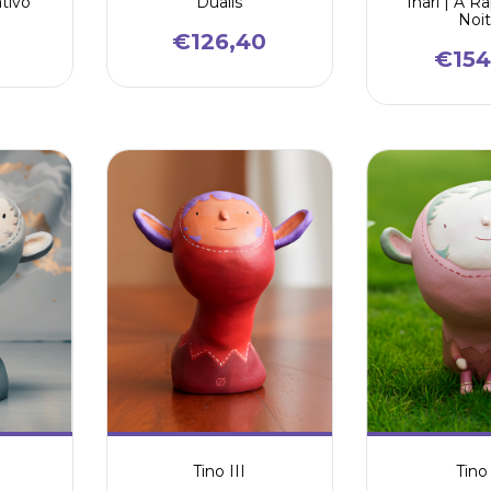
tivo
Dualis
Inari | A R
Noi
€126,40
€154
Tino III
Tino 