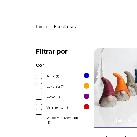
Início
>
Esculturas
Filtrar por
Cor
Azul (1)
Laranja (1)
Roxo (1)
Vermelho (1)
Verde Acinzentado
(1)