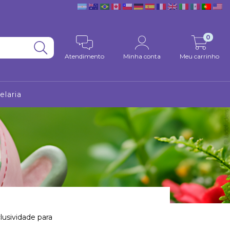
0
Atendimento
Minha conta
Meu carrinho
elaria
lusividade para