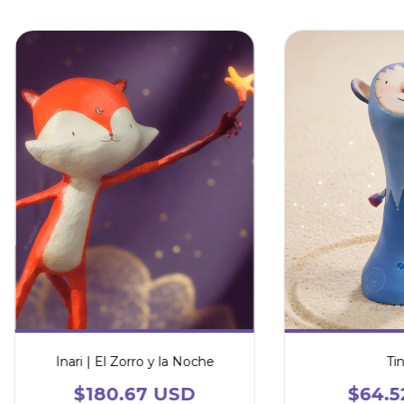
Inari | El Zorro y la Noche
Tin
$180.67 USD
$64.5