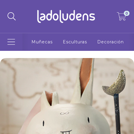
0
Muñecas
Esculturas
Decoración