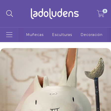
0
Muñecas
Esculturas
Decoración