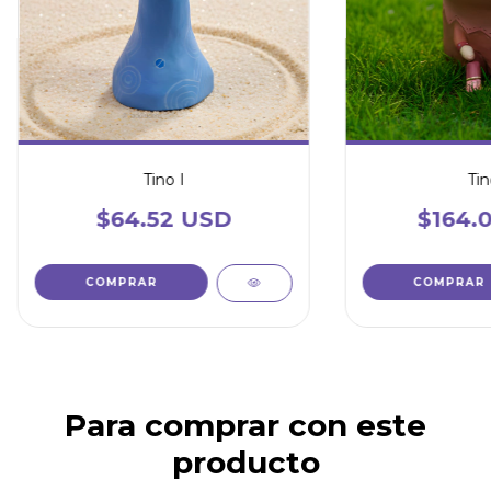
Tino I
Tin
$64.52 USD
$164.
Para comprar con este
producto