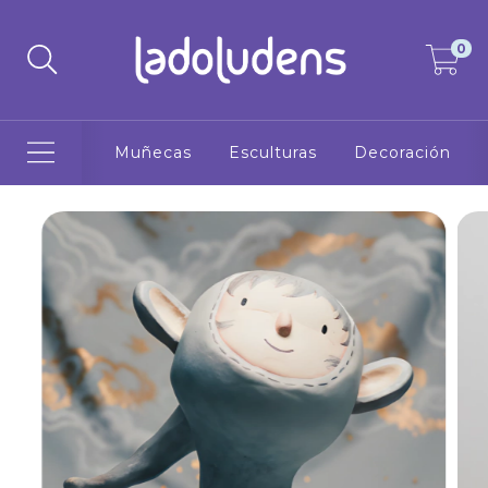
0
Muñecas
Esculturas
Decoración