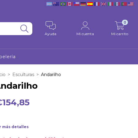
0
Ayuda
Mi cuenta
Mi carrito
pelería
cio
>
Esculturas
>
Andarilho
ndarilho
€154,85
r más detalles