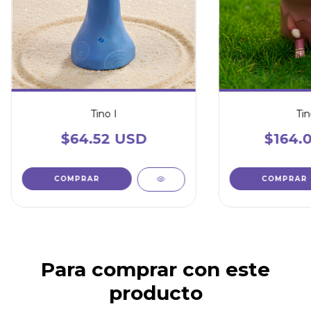
Tino I
Tin
$64.52 USD
$164.
Para comprar con este
producto