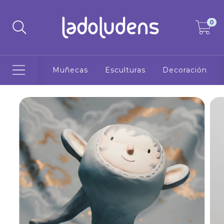
0
Muñecas
Esculturas
Decoración