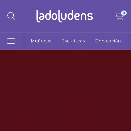
0
Muñecas
Esculturas
Decoración