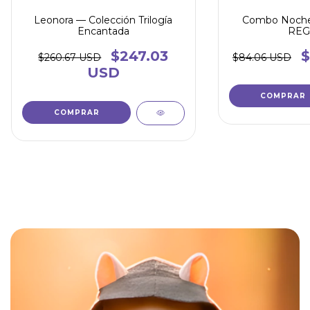
Leonora — Colección Trilogía
Combo Noche
Encantada
REG
$247.03
$
$260.67 USD
$84.06 USD
USD