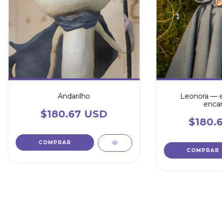
Andarilho
Leonora — e
enca
$180.67 USD
$180.