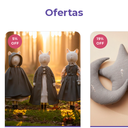
Ofertas
5
%
19
%
OFF
OFF