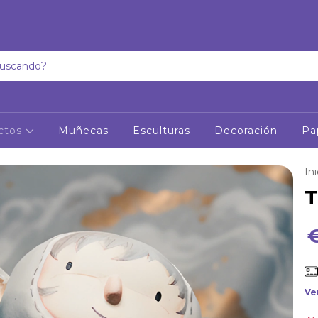
ctos
Muñecas
Esculturas
Decoración
Pa
Ini
T
Ve