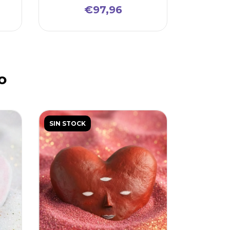
€97,96
o
SIN STOCK