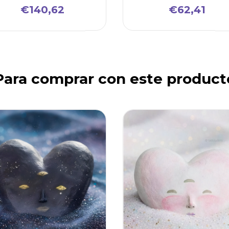
€140,62
€62,41
Para comprar con este product