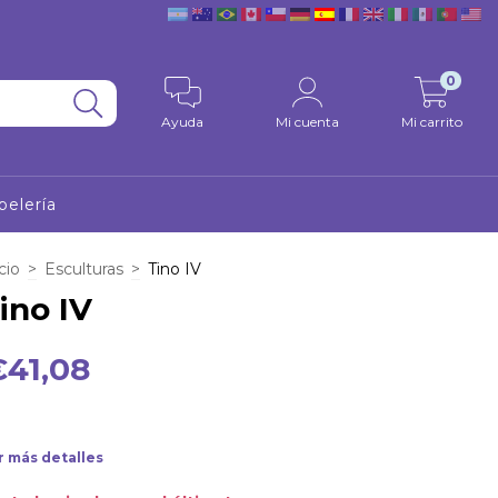
0
Ayuda
Mi cuenta
Mi carrito
pelería
cio
>
Esculturas
>
Tino IV
ino IV
€41,08
r más detalles