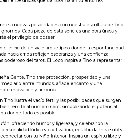
igualmente únicas que transformarán tu entorno.
rete a nuevas posibilidades con nuestra escultura de Tino,
os gnomos. Cada pieza de esta serie es una obra única y
ás el privilegio de poseer.
o el inicio de un viaje arquetípico donde la espontaneidad
irada hacia arriba reflejan esperanza y una confianza
 poderoso del tarot, El Loco inspira a Tino a representar
eña Gente, Tino trae protección, prosperidad y una
termediario entre mundos, añade encanto y una
ndo renovación y armonía.
 Tino ilustra el vacío fértil y las posibilidades que surgen
bién remite al número cero, simbolizando el potencial
ida donde todo es posible.
fón, ofreciendo humor y ligereza, y celebrando la
personalidad lúdica y cautivadora, equilibra la línea sutil y
econectar con tu Niño Interior. Inspira un espíritu libre y