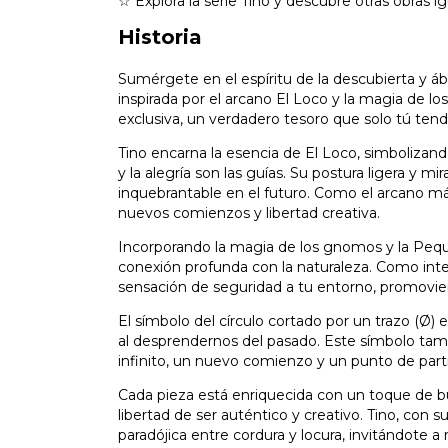
☆ Explora la serie Tino y descubre otras obras 
Historia
Sumérgete en el espíritu de la descubierta y áb
inspirada por el arcano El Loco y la magia de l
exclusiva, un verdadero tesoro que solo tú tendr
Tino encarna la esencia de El Loco, simbolizand
y la alegría son las guías. Su postura ligera y m
inquebrantable en el futuro. Como el arcano más
nuevos comienzos y libertad creativa.
Incorporando la magia de los gnomos y la Pequ
conexión profunda con la naturaleza. Como in
sensación de seguridad a tu entorno, promovie
El símbolo del círculo cortado por un trazo (Ø) en
al desprendernos del pasado. Este símbolo tam
infinito, un nuevo comienzo y un punto de part
Cada pieza está enriquecida con un toque de bu
libertad de ser auténtico y creativo. Tino, con su 
paradójica entre cordura y locura, invitándote a r