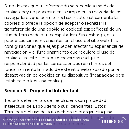
Si no deseas que tu información se recopile a través de
cookies, hay un procedimiento simple en la mayoría de los
navegadores que permite rechazar automáticamente las
cookies, o ofrece la opción de aceptar o rechazar la
transferencia de una cookie (o cookies) específica(s) de un
sitio determinado a tu computadora. Sin embargo, esto
puede causar inconvenientes en el uso del sitio web. Las
configuraciones que elijas pueden afectar tu experiencia de
navegación y el funcionamiento que requiere el uso de
cookies. En este sentido, rechazamos cualquier
responsabilidad por las consecuencias resultantes del
funcionamiento limitado de este sitio web causado por la
desactivación de cookies en tu dispositivo (incapacidad para
establecer o leer una cookie).
Sección 5 - Propiedad Intelectual
Todos los elementos de Ladoludens son propiedad
intelectual de Ladoludens o sus licenciantes. Estos
Términos o el uso del sitio web no te otorgan ninguna
licencia o derecho de uso de los derechos de propiedad
Al navegar por este sitio
aceptás el uso de cookies
para
ENTENDIDO
intelectual de Ladoludens o de terceros.
agilizar tu experiencia de compra.