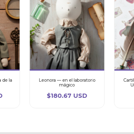
 de la
Leonora — en el laboratorio
Carti
mágico
U
D
$180.67 USD