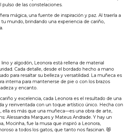
l pulso de las constelaciones.
a mágica, una fuente de inspiración y paz. Al traerla a
ar tu mundo, brindando una experiencia de cariño,
a.
ino y algodón, Leonora está rellena de material
ridad. Cada detalle, desde el bordado hecho a mano
nsado para resaltar su belleza y versatilidad. La muñeca es
tura interna para mantenerse de pie o con los brazos
icadeza y encanto.
ariño y excelencia, cada Leonora es el resultado de una
ada y reinventada con un toque artístico único. Hecha con
, ella es más que una muñeca—es una obra de arte,
ns: Alessandra Marques y Mateus Andrade. Y hay un
a, Mocinha, fue la musa que inspiró a Leonora,
roso a todos los gatos, que tanto nos fascinan. 😻