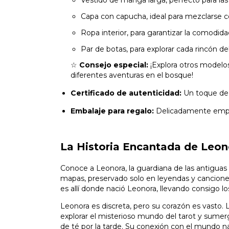
Vestido de manga larga, perfecto para las
Capa con capucha, ideal para mezclarse c
Ropa interior, para garantizar la comod
Par de botas, para explorar cada rincón 
☆
Consejo especial:
¡Explora otros modelos
diferentes aventuras en el bosque!
Certificado de autenticidad:
Un toque de 
Embalaje para regalo:
Delicadamente empaq
La Historia Encantada de Leon
Conoce a Leonora, la guardiana de las antiguas
mapas, preservado solo en leyendas y canciones
es allí donde nació Leonora, llevando consigo l
Leonora es discreta, pero su corazón es vasto. L
explorar el misterioso mundo del tarot y sumerg
de té por la tarde. Su conexión con el mundo nat