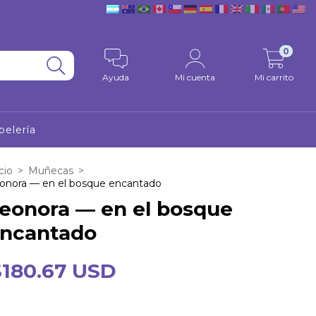
0
Ayuda
Mi cuenta
Mi carrito
pelería
cio
>
Muñecas
>
onora — en el bosque encantado
eonora — en el bosque
ncantado
$180.67 USD