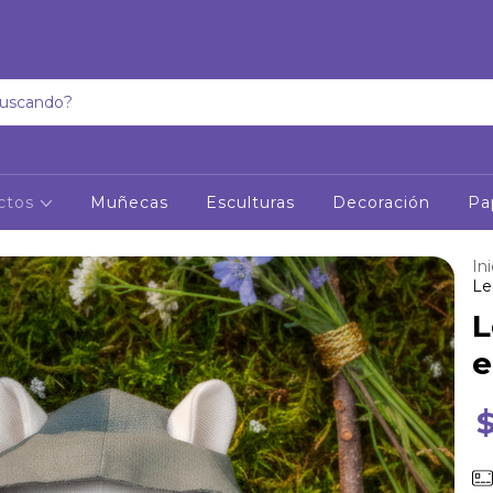
ctos
Muñecas
Esculturas
Decoración
Pa
Ini
Le
L
e