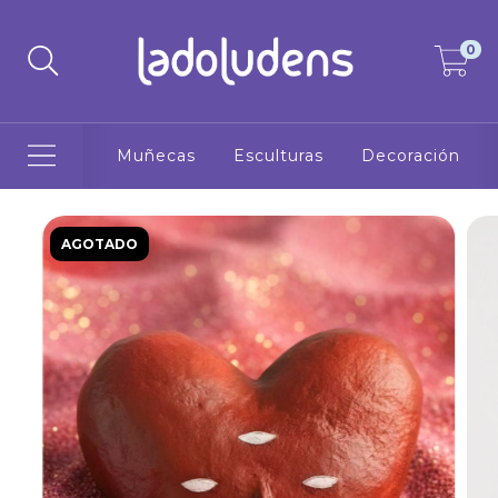
0
Muñecas
Esculturas
Decoración
AGOTADO