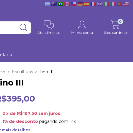
0
Atendimento
Minha conta
Meu carrinho
elaria
cio
>
Esculturas
>
Tino III
ino III
R$395,00
2
x de
R$197,50
sem juros
1% de desconto
pagando com Pix
r mais detalhes