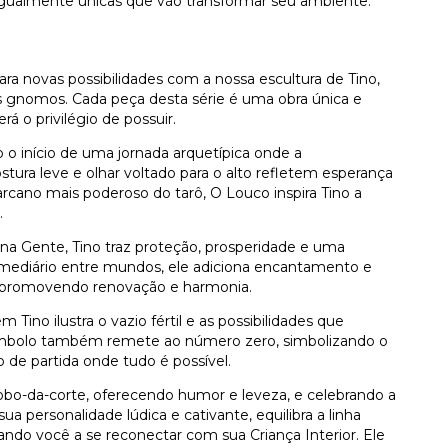
 igualmente únicas que vão transformar seu ambiente.
ara novas possibilidades com a nossa escultura de Tino,
s gnomos. Cada peça desta série é uma obra única e
á o privilégio de possuir.
 o início de uma jornada arquetípica onde a
stura leve e olhar voltado para o alto refletem esperança
rcano mais poderoso do tarô, O Louco inspira Tino a
.
 Gente, Tino traz proteção, prosperidade e uma
mediário entre mundos, ele adiciona encantamento e
 promovendo renovação e harmonia.
 Tino ilustra o vazio fértil e as possibilidades que
mbolo também remete ao número zero, simbolizando o
 de partida onde tudo é possível.
bo-da-corte, oferecendo humor e leveza, e celebrando a
sua personalidade lúdica e cativante, equilibra a linha
ando você a se reconectar com sua Criança Interior. Ele