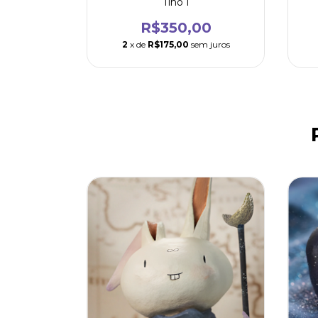
Tino I
R$350,00
2
x de
R$175,00
sem juros