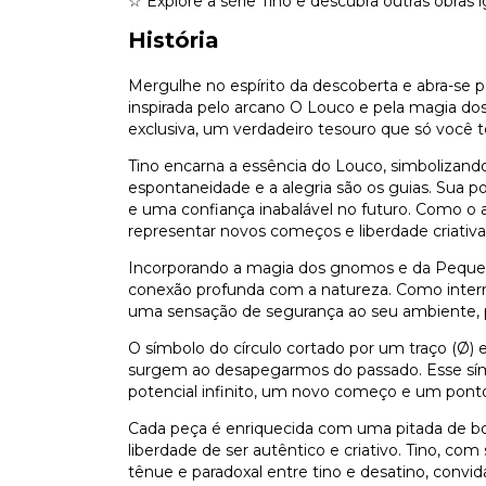
☆ Explore a série Tino e descubra outras obras
História
Mergulhe no espírito da descoberta e abra-se p
inspirada pelo arcano O Louco e pela magia do
exclusiva, um verdadeiro tesouro que só você ter
Tino encarna a essência do Louco, simbolizando
espontaneidade e a alegria são os guias. Sua po
e uma confiança inabalável no futuro. Como o a
representar novos começos e liberdade criativa
Incorporando a magia dos gnomos e da Pequena
conexão profunda com a natureza. Como inter
uma sensação de segurança ao seu ambiente,
O símbolo do círculo cortado por um traço (Ø) em
surgem ao desapegarmos do passado. Esse sí
potencial infinito, um novo começo e um ponto
Cada peça é enriquecida com uma pitada de bo
liberdade de ser autêntico e criativo. Tino, com 
tênue e paradoxal entre tino e desatino, convid