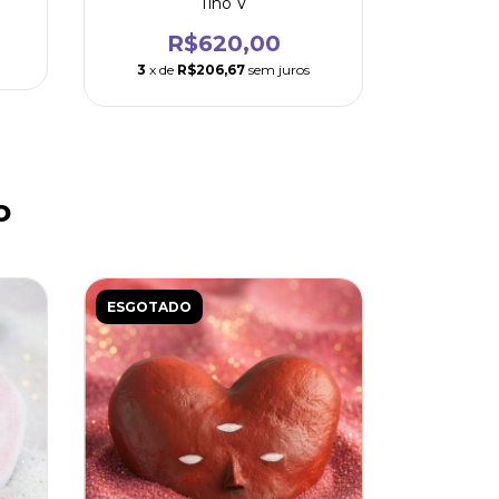
Tino V
R$620,00
3
x de
R$206,67
sem juros
o
ESGOTADO