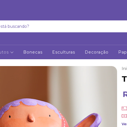
utos
Bonecas
Esculturas
Decoração
Pap
Iní
T
Ve