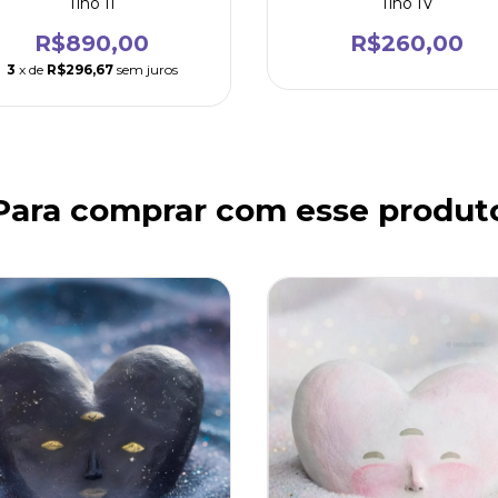
Tino II
Tino IV
R$890,00
R$260,00
3
x de
R$296,67
sem juros
Para comprar com esse produt