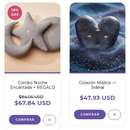
19
%
OFF
Combo Noche
Corazón Místico —
Encantada + REGALO
Sideral
$84.06 USD
$47.93 USD
$67.84 USD